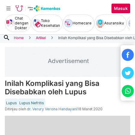
Masuk
Chat
Toko
dengan
Homecare
Asuransiku
Kesehatan
Dokter
search
Home
Artikel
Inilah Komplikasi yang Bisa Disebabkan oleh 
Inilah Komplikasi yang Bisa
Disebabkan oleh Lupus
Lupus
Lupus Nefritis
Ditinjau oleh
dr. Verury Verona Handayani
18 Maret 2020