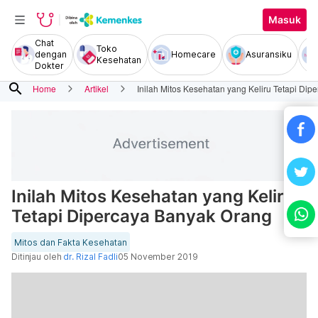
Masuk
Chat
Toko
dengan
Homecare
Asuransiku
Kesehatan
Dokter
search
Home
Artikel
Inilah Mitos Kesehatan yang Keliru Tetapi Di
Inilah Mitos Kesehatan yang Keliru
Tetapi Dipercaya Banyak Orang
Mitos dan Fakta Kesehatan
Ditinjau oleh
dr. Rizal Fadli
05 November 2019