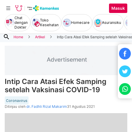
Masuk
Chat
Toko
dengan
Homecare
Asuransiku
Kesehatan
Dokter
search
Home
Artikel
Intip Cara Atasi Efek Samping setelah Vaksin
Intip Cara Atasi Efek Samping
setelah Vaksinasi COVID-19
Coronavirus
Ditinjau oleh
dr. Fadhli Rizal Makarim
31 Agustus 2021