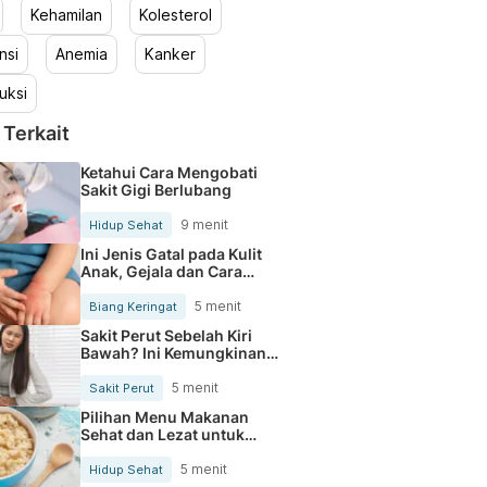
Kehamilan
Kolesterol
nsi
Anemia
Kanker
uksi
 Terkait
Ketahui Cara Mengobati
Sakit Gigi Berlubang
9 menit
Hidup Sehat
Ini Jenis Gatal pada Kulit
Anak, Gejala dan Cara
Mengobatinya
5 menit
Biang Keringat
Sakit Perut Sebelah Kiri
Bawah? Ini Kemungkinan
Penyebabnya
5 menit
Sakit Perut
Pilihan Menu Makanan
Sehat dan Lezat untuk
Mengurangi Kolesterol
5 menit
Hidup Sehat