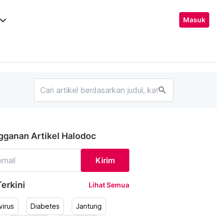
ard_arrow_down
Masuk
search
gganan Artikel Halodoc
Kirim
erkini
Lihat Semua
irus
Diabetes
Jantung