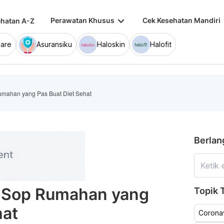
keyboard_arrow_down
keybo
Perawatan Khusus
Cek Kesehatan Mandiri
hatan A-Z
are
Asuransiku
Haloskin
Halofit
Rumahan yang Pas Buat Diet Sehat
Berlan
ur Sop Rumahan yang
Topik T
hat
Coronav