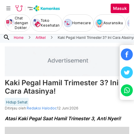
Masuk
Chat
Toko
dengan
Homecare
Asuransiku
Kesehatan
Dokter
search
Home
Artikel
Kaki Pegal Hamil Trimester 3? Ini Cara Atasiny
Kaki Pegal Hamil Trimester 3? Ini
Cara Atasinya!
Hidup Sehat
Ditinjau oleh
Redaksi Halodoc
12 Juni 2026
Atasi Kaki Pegal Saat Hamil Trimester 3, Anti Nyeri!