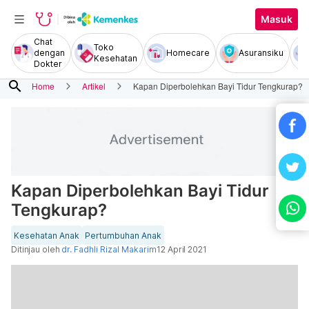
Masuk
Chat
Toko
dengan
Homecare
Asuransiku
Kesehatan
Dokter
search
Home
Artikel
Kapan Diperbolehkan Bayi Tidur Tengkurap?
Kapan Diperbolehkan Bayi Tidur
Tengkurap?
Kesehatan Anak
Pertumbuhan Anak
Ditinjau oleh
dr. Fadhli Rizal Makarim
12 April 2021