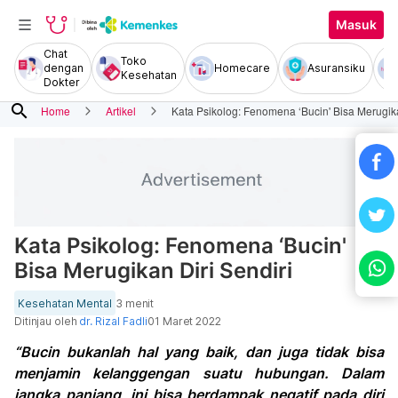
Masuk
Chat
Toko
dengan
Homecare
Asuransiku
Kesehatan
Dokter
search
Home
Artikel
Kata Psikolog: Fenomena ‘Bucin' Bisa Merugika
Kata Psikolog: Fenomena ‘Bucin'
Bisa Merugikan Diri Sendiri
Kesehatan Mental
3 menit
Ditinjau oleh
dr. Rizal Fadli
01 Maret 2022
“Bucin bukanlah hal yang baik, dan juga tidak bisa
menjamin kelanggengan suatu hubungan. Dalam
jangka panjang, ini bisa berdampak negatif pada diri