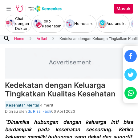
Masuk
Chat
Toko
dengan
Homecare
Asuransiku
Kesehatan
Dokter
search
Home
Artikel
Kedekatan dengan Keluarga Tingkatkan Kuali
Kedekatan dengan Keluarga
Tingkatkan Kualitas Kesehatan
Kesehatan Mental
4 menit
Ditinjau oleh
dr. Rizal Fadli
06 April 2023
“Dinamika hubungan dengan keluarga inti bisa
berdampak pada kesehatan seseorang. Ketika
keluarga memiliki hubungan yang dekat dan suportif,