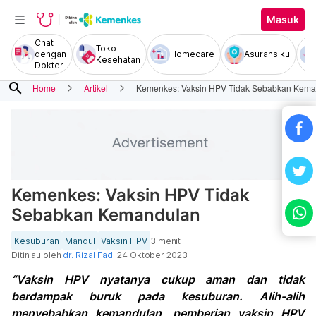
Masuk
Chat
Toko
dengan
Homecare
Asuransiku
Kesehatan
Dokter
search
Home
Artikel
Kemenkes: Vaksin HPV Tidak Sebabkan Kema
Kemenkes: Vaksin HPV Tidak
Sebabkan Kemandulan
Kesuburan
Mandul
Vaksin HPV
3 menit
Ditinjau oleh
dr. Rizal Fadli
24 Oktober 2023
“Vaksin HPV nyatanya cukup aman dan tidak
berdampak buruk pada kesuburan. Alih-alih
menyebabkan kemandulan, pemberian vaksin HPV