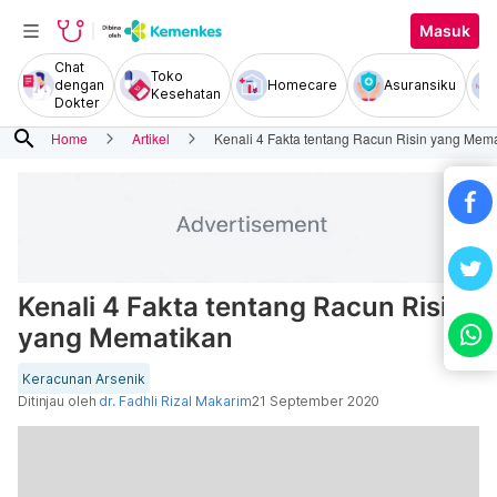
Masuk
Chat
Toko
dengan
Homecare
Asuransiku
Kesehatan
Dokter
search
Home
Artikel
Kenali 4 Fakta tentang Racun Risin yang Mem
Kenali 4 Fakta tentang Racun Risin
yang Mematikan
Keracunan Arsenik
Ditinjau oleh
dr. Fadhli Rizal Makarim
21 September 2020