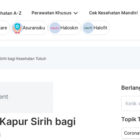
keyboard_arrow_down
keybo
Perawatan Khusus
Cek Kesehatan Mandiri
hatan A-Z
are
Asuransiku
Haloskin
Halofit
Sirih bagi Kesehatan Tubuh
Berlan
Kapur Sirih bagi
Topik T
h
Coronav