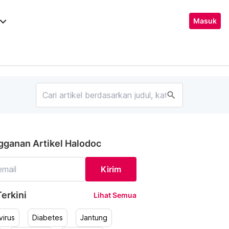
ard_arrow_down
Masuk
search
gganan Artikel Halodoc
Kirim
erkini
Lihat Semua
irus
Diabetes
Jantung