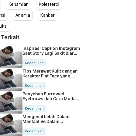
Kehamilan
Kolesterol
nsi
Anemia
Kanker
uksi
 Terkait
Inspirasi Caption Instagram
Saat Story Lagi Sakit Biar
Aesthetic
Kecantikan
Tips Merawat Kulit dengan
Karakter Flat Face yang
Menarik
Kecantikan
Penyebab Furrowed
Eyebrows dan Cara Mudah
Mengatasinya
Kecantikan
Mengenal Lebih Dalam
Manfaat Ve Dalam
Kehidupan Sehari Hari
Kecantikan