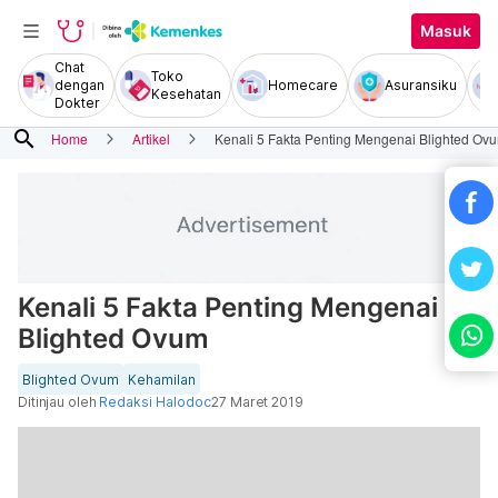
Masuk
Chat
Toko
dengan
Homecare
Asuransiku
Kesehatan
Dokter
search
Home
Artikel
Kenali 5 Fakta Penting Mengenai Blighted Ov
Kenali 5 Fakta Penting Mengenai
Blighted Ovum
Blighted Ovum
Kehamilan
Ditinjau oleh
Redaksi Halodoc
27 Maret 2019