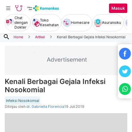
Masuk
Chat
Toko
dengan
Homecare
Asuransiku
Kesehatan
Dokter
search
Home
Artikel
Kenali Berbagai Gejala Infeksi Nosokomial
Kenali Berbagai Gejala Infeksi
Nosokomial
Infeksi Nosokomial
Ditinjau oleh
dr. Gabriella Florencia
19 Juli 2019