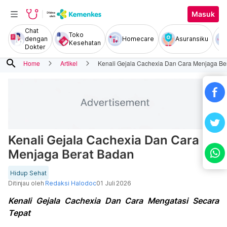
Masuk
Chat
Toko
dengan
Homecare
Asuransiku
Kesehatan
Dokter
search
Home
Artikel
Kenali Gejala Cachexia Dan Cara Menjaga Be
Kenali Gejala Cachexia Dan Cara
Menjaga Berat Badan
Hidup Sehat
Ditinjau oleh
Redaksi Halodoc
01 Juli 2026
Kenali Gejala Cachexia Dan Cara Mengatasi Secara
Tepat