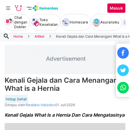
Masuk
Chat
Toko
dengan
Homecare
Asuransiku
Kesehatan
Dokter
search
Home
Artikel
Kenali Gejala dan Cara Menangani What is a 
Kenali Gejala dan Cara Menangani
What is a Hernia
Hidup Sehat
Ditinjau oleh
Redaksi Halodoc
01 Juli 2026
Kenali Gejala What Is a Hernia Dan Cara Mengatasinya