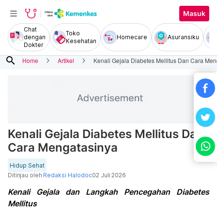
Masuk
Chat
Toko
dengan
Homecare
Asuransiku
Kesehatan
Dokter
search
Home
Artikel
Kenali Gejala Diabetes Mellitus Dan Cara Men
Kenali Gejala Diabetes Mellitus Dan
Cara Mengatasinya
Hidup Sehat
Ditinjau oleh
Redaksi Halodoc
02 Juli 2026
Kenali Gejala dan Langkah Pencegahan Diabetes
Mellitus