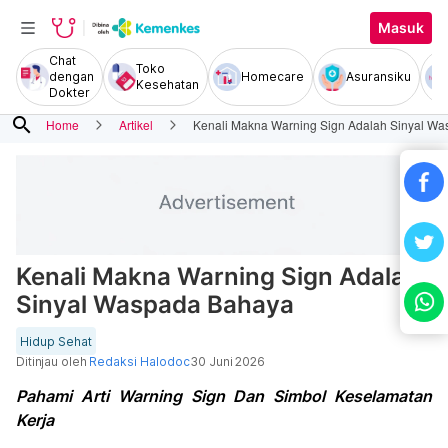
Masuk
Chat
Toko
dengan
Homecare
Asuransiku
Kesehatan
Dokter
search
Home
Artikel
Kenali Makna Warning Sign Adalah Sinyal W
Kenali Makna Warning Sign Adalah
Sinyal Waspada Bahaya
Hidup Sehat
Ditinjau oleh
Redaksi Halodoc
30 Juni 2026
Pahami Arti Warning Sign Dan Simbol Keselamatan
Kerja