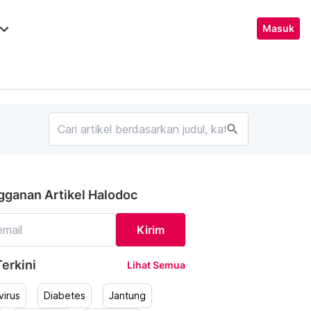
ard_arrow_down
Masuk
search
gganan Artikel Halodoc
Kirim
erkini
Lihat Semua
irus
Diabetes
Jantung