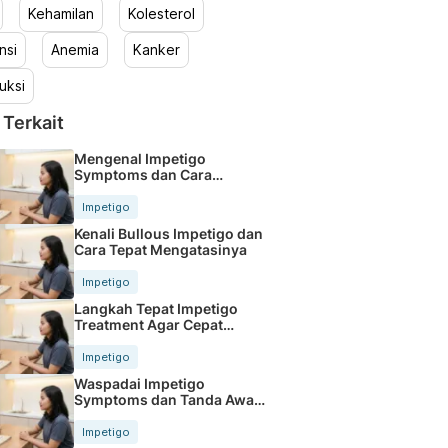
Kehamilan
Kolesterol
nsi
Anemia
Kanker
uksi
 Terkait
Mengenal Impetigo
Symptoms dan Cara
Penanganan yang Tepat
Impetigo
Kenali Bullous Impetigo dan
Cara Tepat Mengatasinya
Impetigo
Langkah Tepat Impetigo
Treatment Agar Cepat
Sembuh
Impetigo
Waspadai Impetigo
Symptoms dan Tanda Awal
Infeksi Kulit
Impetigo