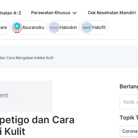
keyboard_arrow_down
keybo
Perawatan Khusus
Cek Kesehatan Mandiri
hatan A-Z
are
Asuransiku
Haloskin
Halofit
dan Cara Mengatasi Infeksi Kulit
Berlan
mpetigo dan Cara
Topik T
 Kulit
Coronav