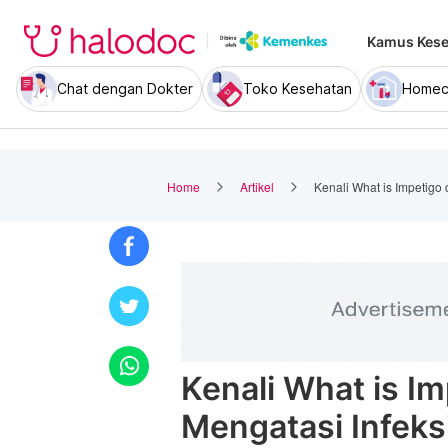
Kamus Kese
Chat dengan Dokter
Toko Kesehatan
Homec
Home
Artikel
Kenali What is Impetigo 
Kenali What is I
Mengatasi Infeksi