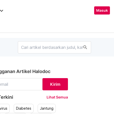
ard_arrow_down
Masuk
search
gganan Artikel Halodoc
Kirim
erkini
Lihat Semua
irus
Diabetes
Jantung