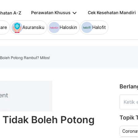
keyboard_arrow_down
keybo
Perawatan Khusus
Cek Kesehatan Mandiri
hatan A-Z
are
Asuransiku
Haloskin
Halofit
 Boleh Potong Rambut? Mitos!
Berlan
 Tidak Boleh Potong
Topik T
Coronav