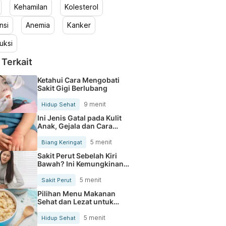
Kehamilan
Kolesterol
nsi
Anemia
Kanker
uksi
 Terkait
Ketahui Cara Mengobati
Sakit Gigi Berlubang
9 menit
Hidup Sehat
Ini Jenis Gatal pada Kulit
Anak, Gejala dan Cara
Mengobatinya
5 menit
Biang Keringat
Sakit Perut Sebelah Kiri
Bawah? Ini Kemungkinan
Penyebabnya
5 menit
Sakit Perut
Pilihan Menu Makanan
Sehat dan Lezat untuk
Mengurangi Kolesterol
5 menit
Hidup Sehat