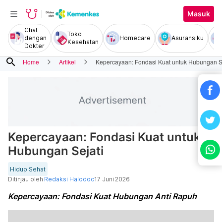
Masuk
Chat
Toko
dengan
Homecare
Asuransiku
Kesehatan
Dokter
search
Home
Artikel
Kepercayaan: Fondasi Kuat untuk Hubungan S
Kepercayaan: Fondasi Kuat untuk
Hubungan Sejati
Hidup Sehat
Ditinjau oleh
Redaksi Halodoc
17 Juni 2026
Kepercayaan: Fondasi Kuat Hubungan Anti Rapuh