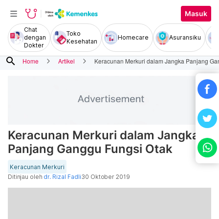
Masuk
Chat
Toko
dengan
Homecare
Asuransiku
Kesehatan
Dokter
search
Home
Artikel
Keracunan Merkuri dalam Jangka Panjang Ga
Keracunan Merkuri dalam Jangka
Panjang Ganggu Fungsi Otak
Keracunan Merkuri
Ditinjau oleh
dr. Rizal Fadli
30 Oktober 2019