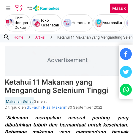
Masuk
Chat
Toko
dengan
Homecare
Asuransiku
Kesehatan
Dokter
search
Home
Artikel
Ketahui 11 Makanan yang Mengandung Selen
Ketahui 11 Makanan yang
Mengandung Selenium Tinggi
Makanan Sehat
3 menit
Ditinjau oleh
dr. Fadhli Rizal Makarim
30 September 2022
“Selenium merupakan mineral penting yang
dibutuhkan tubuh dan bermanfaat untuk kesehatan.
Beberapa makanan yang mengandung banyak