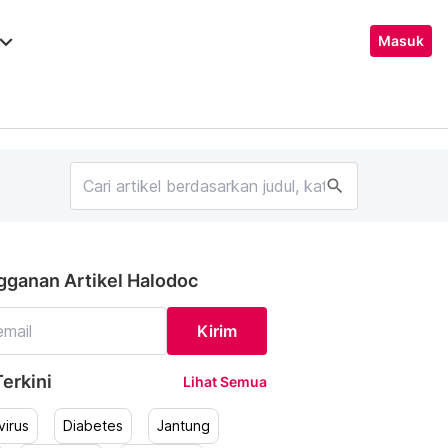
ard_arrow_down
Masuk
search
gganan Artikel Halodoc
Kirim
erkini
Lihat Semua
irus
Diabetes
Jantung