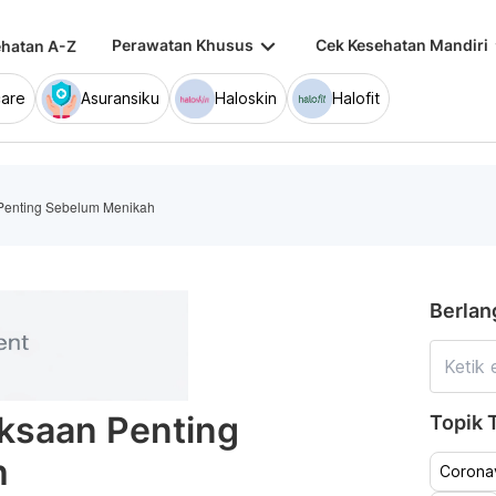
keyboard_arrow_down
keybo
Perawatan Khusus
Cek Kesehatan Mandiri
hatan A-Z
are
Asuransiku
Haloskin
Halofit
Penting Sebelum Menikah
Berlan
ksaan Penting
Topik T
h
Coronav