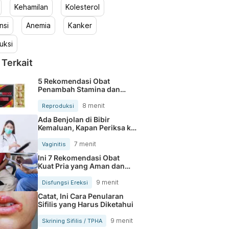
Kehamilan
Kolesterol
nsi
Anemia
Kanker
uksi
 Terkait
5 Rekomendasi Obat
Penambah Stamina dan
Performa Pria Dewasa
8 menit
Reproduksi
Ada Benjolan di Bibir
Kemaluan, Kapan Periksa ke
Dokter?
7 menit
Vaginitis
Ini 7 Rekomendasi Obat
Kuat Pria yang Aman dan
Efektif
9 menit
Disfungsi Ereksi
Catat, Ini Cara Penularan
Sifilis yang Harus Diketahui
9 menit
Skrining Sifilis / TPHA