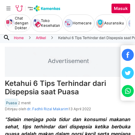
Masuk
Chat
Toko
dengan
Homecare
Asuransiku
Kesehatan
Dokter
search
Home
Artikel
Ketahui 6 Tips Terhindar dari Dispepsia saat 
Ketahui 6 Tips Terhindar dari
Dispepsia saat Puasa
Puasa
2 menit
Ditinjau oleh
dr. Fadhli Rizal Makarim
13 April 2022
“Selain menjaga pola tidur dan konsumsi makanan
sehat, tips terhindar dari dispepsia ketika berbuka
puasa adalah makan dalam porsi kecil serta menjaga