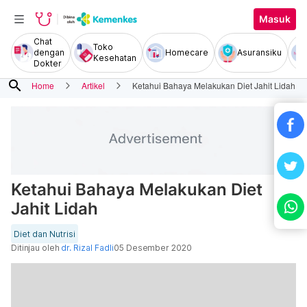
Masuk
Chat
Toko
dengan
Homecare
Asuransiku
Kesehatan
Dokter
search
Home
Artikel
Ketahui Bahaya Melakukan Diet Jahit Lidah
Ketahui Bahaya Melakukan Diet
Jahit Lidah
Diet dan Nutrisi
Ditinjau oleh
dr. Rizal Fadli
05 Desember 2020