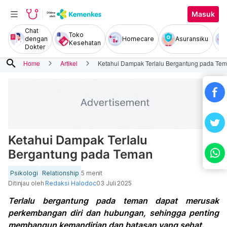
Masuk
Chat
Toko
dengan
Homecare
Asuransiku
Kesehatan
Dokter
search
Home
Artikel
Ketahui Dampak Terlalu Bergantung pada Te
Ketahui Dampak Terlalu
Bergantung pada Teman
Psikologi
Relationship
5 menit
Ditinjau oleh
Redaksi Halodoc
03 Juli 2025
Terlalu bergantung pada teman dapat merusak
perkembangan diri dan hubungan, sehingga penting
membangun kemandirian dan batasan yang sehat.