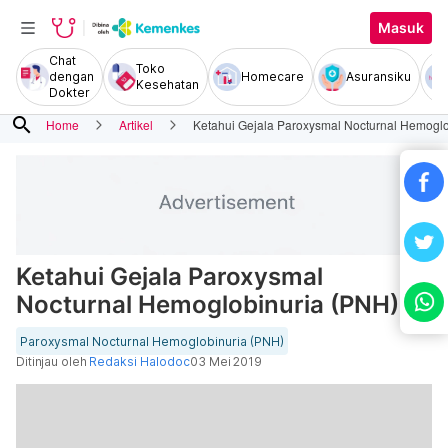
Masuk
Chat
Toko
dengan
Homecare
Asuransiku
Kesehatan
Dokter
search
Home
Artikel
Ketahui Gejala Paroxysmal Nocturnal Hemoglo
Ketahui Gejala Paroxysmal
Nocturnal Hemoglobinuria (PNH)
Paroxysmal Nocturnal Hemoglobinuria (PNH)
Ditinjau oleh
Redaksi Halodoc
03 Mei 2019