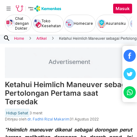
Masuk
Chat
Toko
dengan
Homecare
Asuransiku
Kesehatan
Dokter
search
Home
Artikel
Ketahui Heimlich Maneuver sebagai Pertolong
Ketahui Heimlich Maneuver sebagai
Pertolongan Pertama saat
Tersedak
Hidup Sehat
3 menit
Ditinjau oleh
dr. Fadhli Rizal Makarim
31 Agustus 2022
“Heimlich maneuver dikenal sebagai dorongan perut