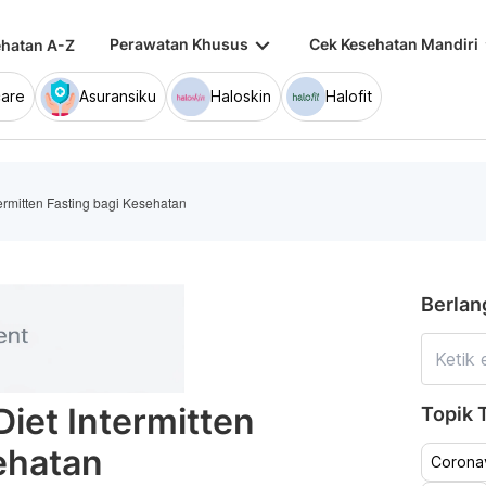
keyboard_arrow_down
keybo
Perawatan Khusus
Cek Kesehatan Mandiri
hatan A-Z
are
Asuransiku
Haloskin
Halofit
ermitten Fasting bagi Kesehatan
Berlan
iet Intermitten
Topik T
ehatan
Coronav