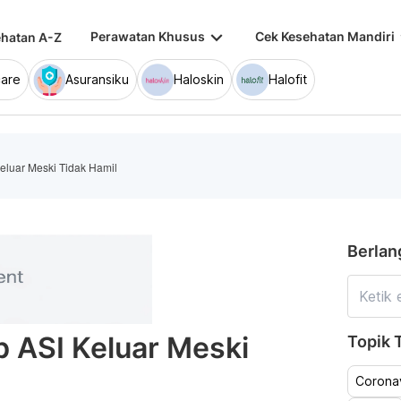
keyboard_arrow_down
keybo
Perawatan Khusus
Cek Kesehatan Mandiri
hatan A-Z
are
Asuransiku
Haloskin
Halofit
eluar Meski Tidak Hamil
Berlan
 ASI Keluar Meski
Topik T
Coronav