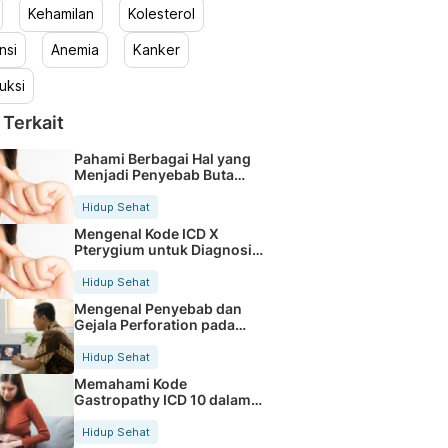
Kehamilan
Kolesterol
nsi
Anemia
Kanker
uksi
 Terkait
Pahami Berbagai Hal yang
Menjadi Penyebab Buta
Warna
Hidup Sehat
Mengenal Kode ICD X
Pterygium untuk Diagnosis
Mata
Hidup Sehat
Mengenal Penyebab dan
Gejala Perforation pada
Tubuh
Hidup Sehat
Memahami Kode
Gastropathy ICD 10 dalam
Rekam Medis Pasien
Hidup Sehat