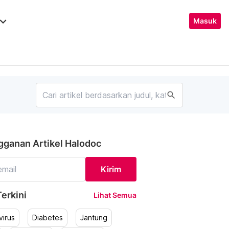
ard_arrow_down
Masuk
search
gganan Artikel Halodoc
Kirim
erkini
Lihat Semua
irus
Diabetes
Jantung