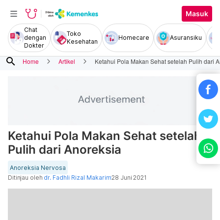
Masuk
Chat
Toko
dengan
Homecare
Asuransiku
Kesehatan
Dokter
search
Home
Artikel
Ketahui Pola Makan Sehat setelah Pulih dari 
Ketahui Pola Makan Sehat setelah
Pulih dari Anoreksia
Anoreksia Nervosa
Ditinjau oleh
dr. Fadhli Rizal Makarim
28 Juni 2021