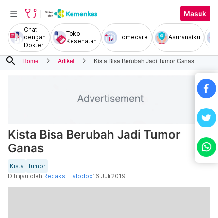
Masuk
Chat
Toko
dengan
Homecare
Asuransiku
Kesehatan
Dokter
search
Home
Artikel
Kista Bisa Berubah Jadi Tumor Ganas
Kista Bisa Berubah Jadi Tumor
Ganas
Kista
Tumor
Ditinjau oleh
Redaksi Halodoc
16 Juli 2019