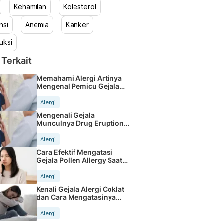
Kehamilan
Kolesterol
nsi
Anemia
Kanker
uksi
 Terkait
Memahami Alergi Artinya
Mengenal Pemicu Gejala
Tubuh
Alergi
Mengenali Gejala
Munculnya Drug Eruption
Pada Kulit Anda
Alergi
Cara Efektif Mengatasi
Gejala Pollen Allergy Saat
Musim Semi
Alergi
Kenali Gejala Alergi Coklat
dan Cara Mengatasinya
dengan Tepat
Alergi