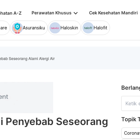
keyboard_arrow_down
keybo
Perawatan Khusus
Cek Kesehatan Mandiri
hatan A-Z
are
Asuransiku
Haloskin
Halofit
yebab Seseorang Alami Alergi Air
Berlan
Ini Penyebab Seseorang
Topik T
Coronav