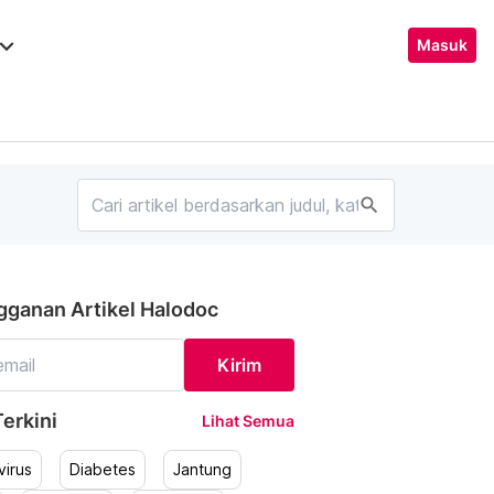
ard_arrow_down
Masuk
search
gganan Artikel Halodoc
Kirim
erkini
Lihat Semua
irus
Diabetes
Jantung