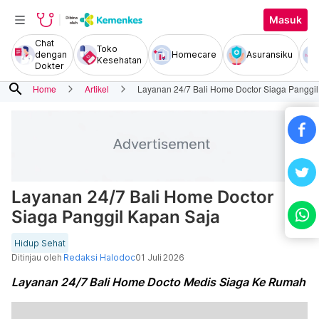
Masuk
Chat
Toko
dengan
Homecare
Asuransiku
Kesehatan
Dokter
search
Home
Artikel
Layanan 24/7 Bali Home Doctor Siaga Panggi
Layanan 24/7 Bali Home Doctor
Siaga Panggil Kapan Saja
Hidup Sehat
Ditinjau oleh
Redaksi Halodoc
01 Juli 2026
Layanan 24/7 Bali Home Docto Medis Siaga Ke Rumah