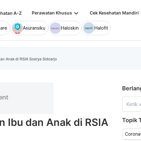
keyboard_arrow_down
keybo
Perawatan Khusus
Cek Kesehatan Mandiri
hatan A-Z
are
Asuransiku
Haloskin
Halofit
an Anak di RSIA Soerya Sidoarjo
Berlan
 Ibu dan Anak di RSIA
Topik T
Coronav