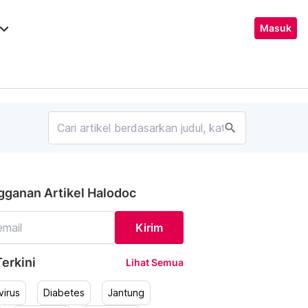
ard_arrow_down
Masuk
search
gganan Artikel Halodoc
Kirim
erkini
Lihat Semua
irus
Diabetes
Jantung