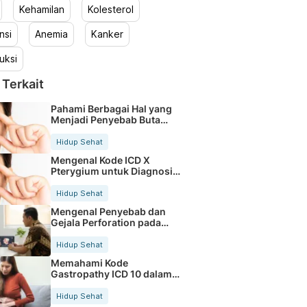
Kehamilan
Kolesterol
nsi
Anemia
Kanker
uksi
 Terkait
Pahami Berbagai Hal yang
Menjadi Penyebab Buta
Warna
Hidup Sehat
Mengenal Kode ICD X
Pterygium untuk Diagnosis
Mata
Hidup Sehat
Mengenal Penyebab dan
Gejala Perforation pada
Tubuh
Hidup Sehat
Memahami Kode
Gastropathy ICD 10 dalam
Rekam Medis Pasien
Hidup Sehat