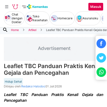
Masuk
Chat
Toko
dengan
Homecare
Asuransiku
Kesehatan
Dokter
search
Home
Artikel
Leaflet TBC Panduan Praktis Kenali Gejala d
Leaflet TBC Panduan Praktis Kenali
Gejala dan Pencegahan
Hidup Sehat
Ditinjau oleh
Redaksi Halodoc
01 Juli 2026
Leaflet TBC Panduan Praktis Kenali Gejala dan
Pencegahan