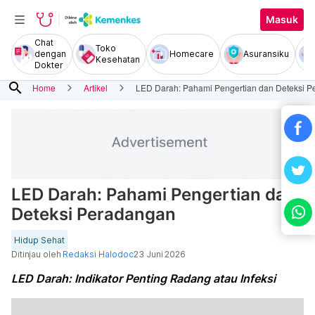
Masuk
Chat
Toko
dengan
Homecare
Asuransiku
Kesehatan
Dokter
search
Home
Artikel
LED Darah: Pahami Pengertian dan Deteksi 
LED Darah: Pahami Pengertian dan
Deteksi Peradangan
Hidup Sehat
Ditinjau oleh
Redaksi Halodoc
23 Juni 2026
LED Darah: Indikator Penting Radang atau Infeksi