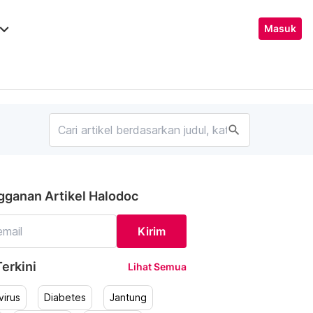
ard_arrow_down
Masuk
search
gganan Artikel Halodoc
Kirim
erkini
Lihat Semua
irus
Diabetes
Jantung