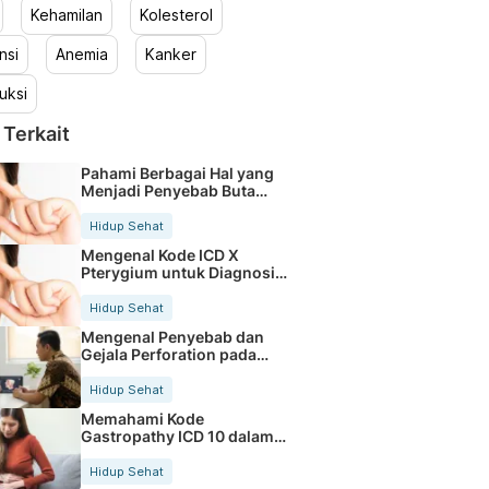
Kehamilan
Kolesterol
nsi
Anemia
Kanker
uksi
 Terkait
Pahami Berbagai Hal yang
Menjadi Penyebab Buta
Warna
Hidup Sehat
Mengenal Kode ICD X
Pterygium untuk Diagnosis
Mata
Hidup Sehat
Mengenal Penyebab dan
Gejala Perforation pada
Tubuh
Hidup Sehat
Memahami Kode
Gastropathy ICD 10 dalam
Rekam Medis Pasien
Hidup Sehat