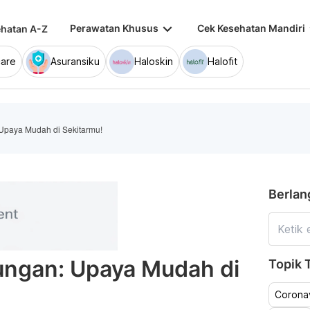
keyboard_arrow_down
keybo
Perawatan Khusus
Cek Kesehatan Mandiri
hatan A-Z
are
Asuransiku
Haloskin
Halofit
 Upaya Mudah di Sekitarmu!
Berlan
ungan: Upaya Mudah di
Topik T
Coronav