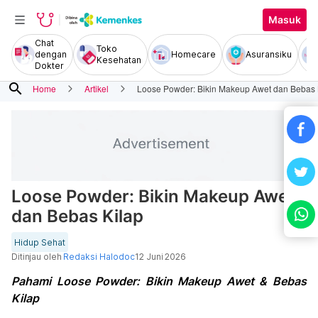
Masuk
Chat
Toko
dengan
Homecare
Asuransiku
Kesehatan
Dokter
search
Home
Artikel
Loose Powder: Bikin Makeup Awet dan Bebas 
Loose Powder: Bikin Makeup Awet
dan Bebas Kilap
Hidup Sehat
Ditinjau oleh
Redaksi Halodoc
12 Juni 2026
Pahami Loose Powder: Bikin Makeup Awet & Bebas
Kilap