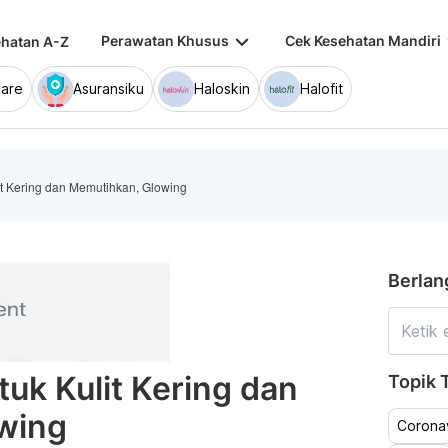
keyboard_arrow_down
keybo
Perawatan Khusus
Cek Kesehatan Mandiri
hatan A-Z
are
Asuransiku
Haloskin
Halofit
lit Kering dan Memutihkan, Glowing
Berlan
tuk Kulit Kering dan
Topik T
wing
Coronav