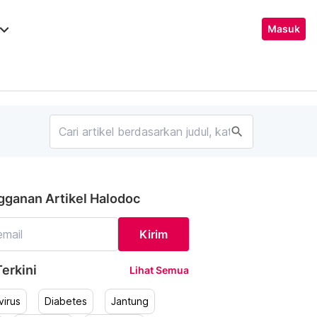
ard_arrow_down
Masuk
search
gganan Artikel Halodoc
Kirim
erkini
Lihat Semua
irus
Diabetes
Jantung