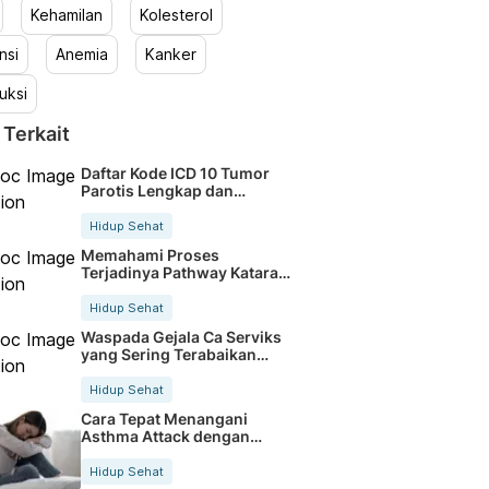
Kehamilan
Kolesterol
nsi
Anemia
Kanker
uksi
 Terkait
Daftar Kode ICD 10 Tumor
Parotis Lengkap dan
Terbaru
Hidup Sehat
Memahami Proses
Terjadinya Pathway Katarak
Secara Jelas
Hidup Sehat
Waspada Gejala Ca Serviks
yang Sering Terabaikan
Sejak Dini
Hidup Sehat
Cara Tepat Menangani
Asthma Attack dengan
Cepat dan Aman
Hidup Sehat