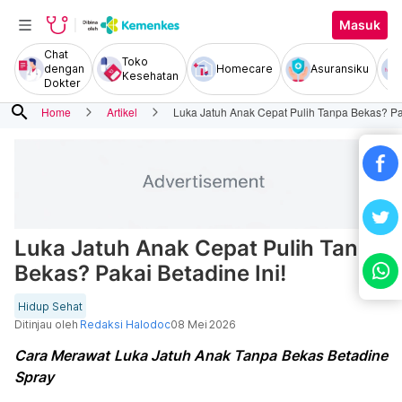
Masuk
Chat
Toko
dengan
Homecare
Asuransiku
Kesehatan
Dokter
search
Home
Artikel
Luka Jatuh Anak Cepat Pulih Tanpa Bekas? Pak
Luka Jatuh Anak Cepat Pulih Tanpa
Bekas? Pakai Betadine Ini!
Hidup Sehat
Ditinjau oleh
Redaksi Halodoc
08 Mei 2026
Cara Merawat Luka Jatuh Anak Tanpa Bekas Betadine
Spray