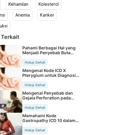
Kehamilan
Kolesterol
nsi
Anemia
Kanker
uksi
 Terkait
Pahami Berbagai Hal yang
Menjadi Penyebab Buta
Warna
Hidup Sehat
Mengenal Kode ICD X
Pterygium untuk Diagnosis
Mata
Hidup Sehat
Mengenal Penyebab dan
Gejala Perforation pada
Tubuh
Hidup Sehat
Memahami Kode
Gastropathy ICD 10 dalam
Rekam Medis Pasien
Hidup Sehat