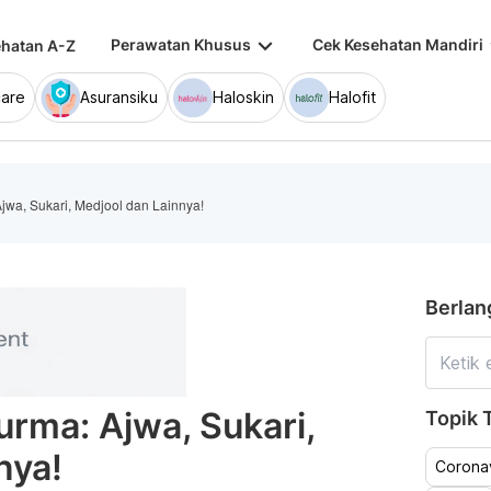
keyboard_arrow_down
keybo
Perawatan Khusus
Cek Kesehatan Mandiri
hatan A-Z
are
Asuransiku
Haloskin
Halofit
a, Sukari, Medjool dan Lainnya!
Berlan
ma: Ajwa, Sukari,
Topik T
nya!
Coronav