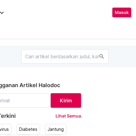
ard_arrow_down
Masuk
search
gganan Artikel Halodoc
Kirim
erkini
Lihat Semua
irus
Diabetes
Jantung