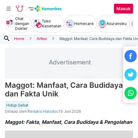
Masuk
Chat
Toko
dengan
Homecare
Asuransiku
Kesehatan
Dokter
search
Home
Artikel
Maggot: Manfaat, Cara Budidaya dan Fakta Un
Maggot: Manfaat, Cara Budidaya
dan Fakta Unik
Hidup Sehat
Ditinjau oleh
Redaksi Halodoc
19 Juni 2026
Maggot: Fakta, Manfaat, Cara Budidaya & Pengolahan