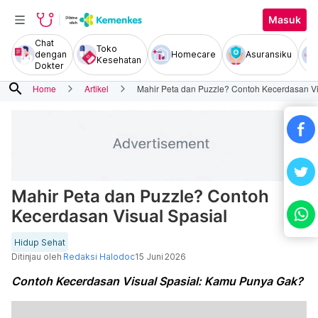
Masuk
Chat
Toko
dengan
Homecare
Asuransiku
Kesehatan
Dokter
search
Home
Artikel
Mahir Peta dan Puzzle? Contoh Kecerdasan Vi
Mahir Peta dan Puzzle? Contoh
Kecerdasan Visual Spasial
Hidup Sehat
Ditinjau oleh
Redaksi Halodoc
15 Juni 2026
Contoh Kecerdasan Visual Spasial: Kamu Punya Gak?