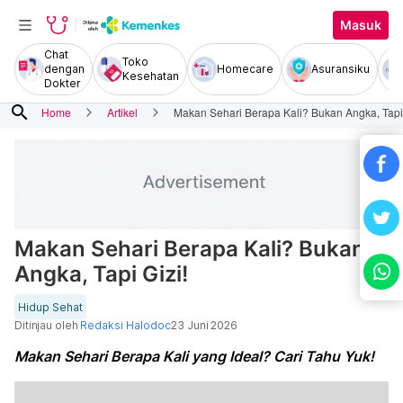
Masuk
Chat
Toko
dengan
Homecare
Asuransiku
Kesehatan
Dokter
search
Home
Artikel
Makan Sehari Berapa Kali? Bukan Angka, Tapi 
Makan Sehari Berapa Kali? Bukan
Angka, Tapi Gizi!
Hidup Sehat
Ditinjau oleh
Redaksi Halodoc
23 Juni 2026
Makan Sehari Berapa Kali yang Ideal? Cari Tahu Yuk!