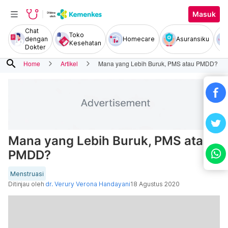
Masuk
Chat
Toko
dengan
Homecare
Asuransiku
Kesehatan
Dokter
search
Home
Artikel
Mana yang Lebih Buruk, PMS atau PMDD?
Mana yang Lebih Buruk, PMS atau
PMDD?
Menstruasi
Ditinjau oleh
dr. Verury Verona Handayani
18 Agustus 2020