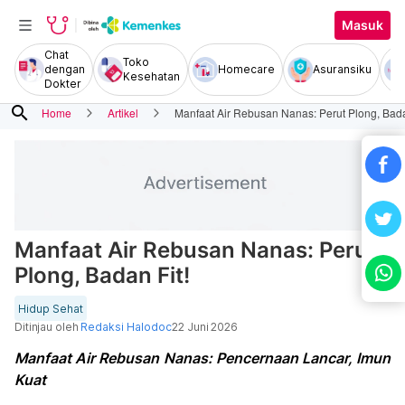
Masuk
Chat
Toko
dengan
Homecare
Asuransiku
Kesehatan
Dokter
search
Home
Artikel
Manfaat Air Rebusan Nanas: Perut Plong, Bada
Manfaat Air Rebusan Nanas: Perut
Plong, Badan Fit!
Hidup Sehat
Ditinjau oleh
Redaksi Halodoc
22 Juni 2026
Manfaat Air Rebusan Nanas: Pencernaan Lancar, Imun
Kuat