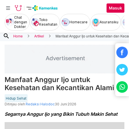
Masuk
Chat
Toko
dengan
Homecare
Asuransiku
Kesehatan
Dokter
search
Home
Artikel
Manfaat Anggur Ijo untuk Kesehatan dan Keca
Manfaat Anggur Ijo untuk
Kesehatan dan Kecantikan Alami
Hidup Sehat
Ditinjau oleh
Redaksi Halodoc
30 Juni 2026
Segarnya Anggur Ijo yang Bikin Tubuh Makin Sehat