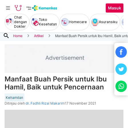
Masuk
Chat
Toko
dengan
Homecare
Asuransiku
Kesehatan
Dokter
search
Home
Artikel
Manfaat Buah Persik untuk Ibu Hamil, Baik un
Manfaat Buah Persik untuk Ibu
Hamil, Baik untuk Pencernaan
Kehamilan
Ditinjau oleh
dr. Fadhli Rizal Makarim
17 November 2021