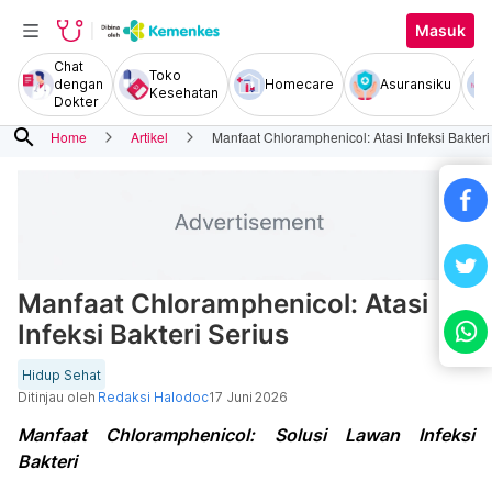
Masuk
Chat
Toko
dengan
Homecare
Asuransiku
Kesehatan
Dokter
search
Home
Artikel
Manfaat Chloramphenicol: Atasi Infeksi Bakteri
Manfaat Chloramphenicol: Atasi
Infeksi Bakteri Serius
Hidup Sehat
Ditinjau oleh
Redaksi Halodoc
17 Juni 2026
Manfaat Chloramphenicol: Solusi Lawan Infeksi
Bakteri